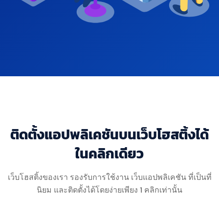
ติดตั้งแอปพลิเคชันบนเว็บโฮสติ้งได้
ในคลิกเดียว
เว็บโฮสติ้งของเรา รองรับการใช้งาน เว็บแอปพลิเคชัน ที่เป็นที่
นิยม และติดตั้งได้โดยง่ายเพียง 1 คลิกเท่านั้น