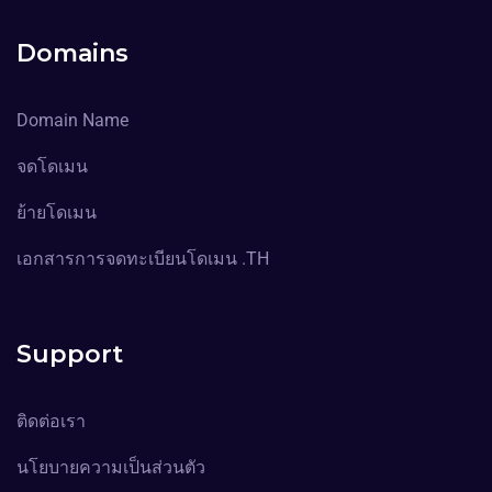
Domains
Domain Name
จดโดเมน
ย้ายโดเมน
เอกสารการจดทะเบียนโดเมน .TH
Support
ติดต่อเรา
นโยบายความเป็นส่วนตัว